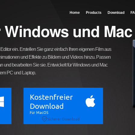
Home
Products
Download
F
ür Windows und Mac
itor ein. Erstellen Sie ganz einfach Ihren eigenen Film aus
nimationen und Effekte zu Bildern und Videos hinzu. Passen
an und bearbeiten Sie sie. Entwickelt für Windows und Mac
hrem PC und Laptop.
Kostenfreier
Download
Für MacOS
Sicherer Download