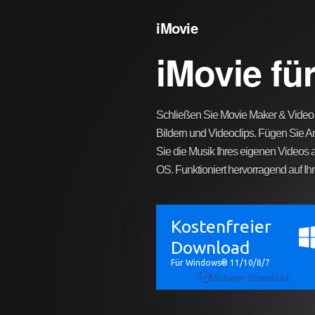
iMovie
iMovie f
Schließen Sie Movie Maker & Video Ed
Bildern und Videoclips. Fügen Sie A
Sie die Musik Ihres eigenen Videos 
OS. Funktioniert hervorragend auf I
Kostenfreier
Download
Für Windows® 11/10/8/7
SSicherer Download