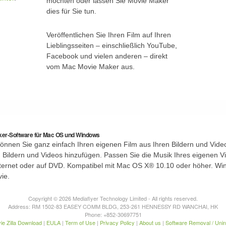
möchten oder lassen Sie Movie Maker
dies für Sie tun.
Veröffentlichen Sie Ihren Film auf Ihren
Lieblingsseiten – einschließlich YouTube,
Facebook und vielen anderen – direkt
vom Mac Movie Maker aus.
ker-Software für Mac OS und Windows
önnen Sie ganz einfach Ihren eigenen Film aus Ihren Bildern und Video
 Bildern und Videos hinzufügen. Passen Sie die Musik Ihres eigenen Vi
Internet oder auf DVD. Kompatibel mit Mac OS X® 10.10 oder höher. Win
vie.
Copyright © 2026 Mediaflyer Technology Limited - All rights reserved.
Address: RM 1502-83 EASEY COMM BLDG, 253-261 HENNESSY RD WANCHAI, HK
Phone: +852-30697751
ie Zilla Download
|
EULA
|
Term of Use
|
Privacy Policy
|
About us
|
Software Removal / Unins